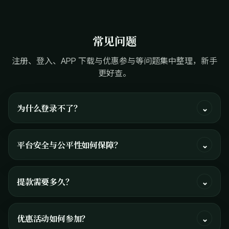
常见问题
注册、登入、APP 下载与优惠参与等问题集中整理，新手
更好查。
为什么登录不了？
⌄
平台安全与公平性如何保障？
⌄
提款需要多久？
⌄
优惠活动如何参加？
⌄