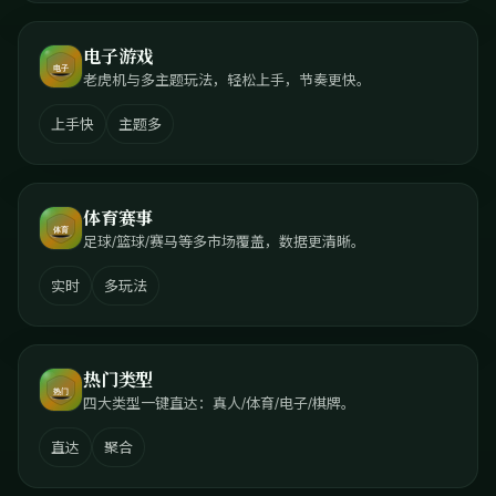
电子游戏
老虎机与多主题玩法，轻松上手，节奏更快。
上手快
主题多
体育赛事
足球/篮球/赛马等多市场覆盖，数据更清晰。
实时
多玩法
热门类型
四大类型一键直达：真人/体育/电子/棋牌。
直达
聚合