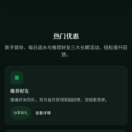
热门优惠
新手首存、每日返水与推荐好友三大长期活动，轻松提升回
馈。
惠
推荐好友
邀请好友同乐，双方皆可获得奖励回馈，流程更简单。
分享有礼
查看详情