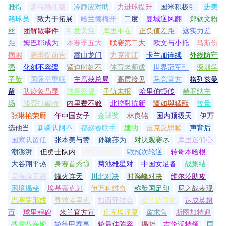
雅得
多特稳扎稳
冷静应对助
力进球提升
国米积极引
进美
籍球员
致力于拓展
哈兰德梅开
二度
曼城逆风翻
郑钦文粉
丝
团解散事件
引发关注
库里不在
正负值差距
这实力差
距
姆巴耶成为
本赛季五大
联赛第二大
欧文与小托
马斯伤
病困
赛季提前告
嵩山龙门
力克浙江
卡兰加连续
外线防守
强
化刻不容缓
紧迫时刻不
体育老师成
世界冠军引
深圳学
子赞
国际举重联
主席获总局
高层接见
马竞官方
格列兹曼
留
队迹象凸显
球星怒揭
子仇未报
哈里伯顿传
赫罗纳主
场
能否打破特
内里费不败
北控對抗新
疆如與猛獸
較量
张琳艳荣膺
年中国女子
金球奖
林良铭
国内顶级天
伊万
选他当
新疆队阿不
都赵睿联手
建功
皮克反思嘘
声背后
国家队留任
张本美与赞
孙颖莎为
对决观赛尽
库里迷们心
潮澎湃
但勇士队内
拜仁慕尼黑
歐冠次轮逆
转哥本哈根
大谷翔平热
身赛首秀惊
菊池雄星对
中国女足备
战集结
吴海燕王霜
烽火连天
川北对决
时巅峰对决
维尔茨助攻
困境揭秘
埃基蒂克射
伊万科维奇
称赞国足印
尼之战表现
巴塞罗那或
寻求埃里克
加西亚转会
哈兰德即将
达成英超
百
球里程碑
米兰官方宣
丘库埃泽夏
窗求售
斯图加特迎
战霍芬海姆
轮德甲赛事
轮最佳阵容
揭晓
吉伦沃特领
国