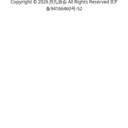
Copyright © 2026 J9九游会 All Rights Reserved ICP
备94166460号-52