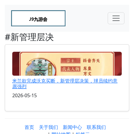
#新管理层决
米兰欲完成沃克买断，新管理层决策，球员续约意
愿强烈
2026-05-15
首页
关于我们
新闻中心
联系我们