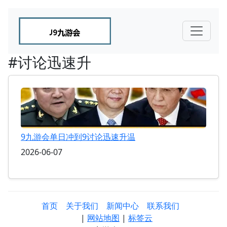
#讨论迅速升
9九游会单日冲到9讨论迅速升温
2026-06-07
首页
关于我们
新闻中心
联系我们
|
网站地图
|
标签云