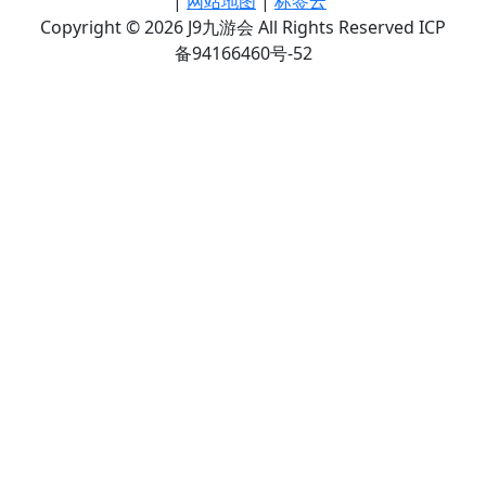
|
网站地图
|
标签云
Copyright © 2026 J9九游会 All Rights Reserved ICP
备94166460号-52