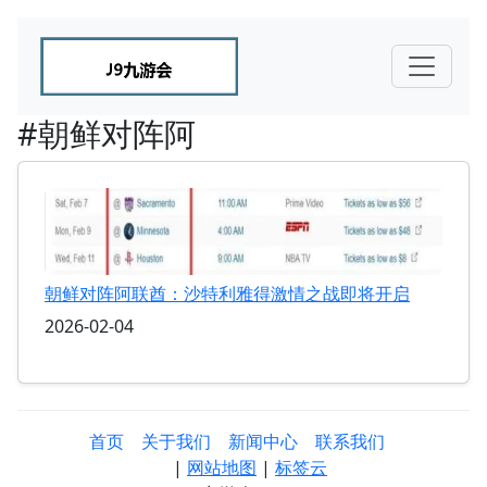
#朝鲜对阵阿
朝鲜对阵阿联酋：沙特利雅得激情之战即将开启
2026-02-04
首页
关于我们
新闻中心
联系我们
|
网站地图
|
标签云