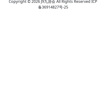
Copyright © 2026 J9九游会 All Rights Reserved ICP
备36914827号-25