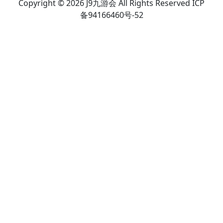
Copyright © 2026 J9九游会 All Rights Reserved ICP
备94166460号-52