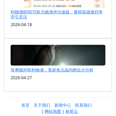
利物浦8000万欧元瞄准伊尔迪兹，曼联双雄激烈争
夺引关注
2026-04-18
埃弗顿对阵利物浦，英超焦点战内附比分分析
2026-04-27
首页
关于我们
新闻中心
联系我们
|
网站地图
|
标签云