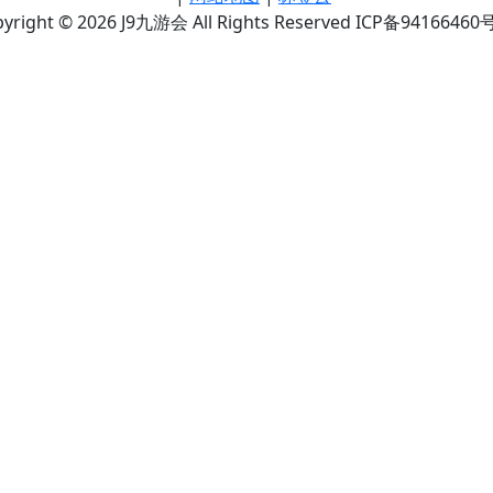
yright © 2026 J9九游会 All Rights Reserved ICP备94166460