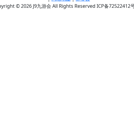
yright © 2026 J9九游会 All Rights Reserved ICP备72522412