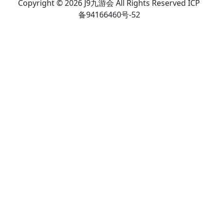
Copyright © 2026 J9九游会 All Rights Reserved ICP
备94166460号-52