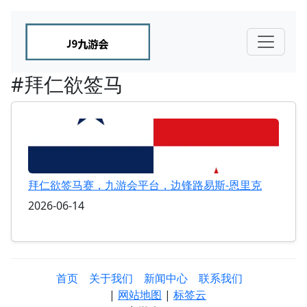
#拜仁欲签马
拜仁欲签马赛，九游会平台，边锋路易斯-恩里克
2026-06-14
首页
关于我们
新闻中心
联系我们
|
网站地图
|
标签云