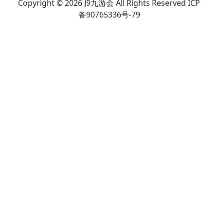
Copyright © 2026 J9九游会 All Rights Reserved ICP
备90765336号-79