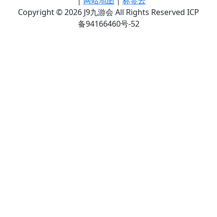
|
网站地图
|
标签云
Copyright © 2026 J9九游会 All Rights Reserved ICP
备94166460号-52