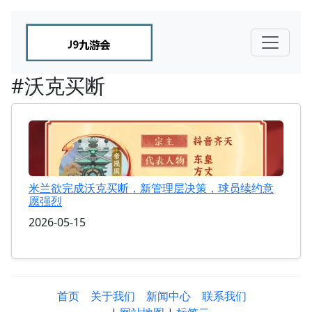
#沃克买断
米兰欲完成沃克买断，新管理层决策，球员续约意
愿强烈
2026-05-15
首页
关于我们
新闻中心
联系我们