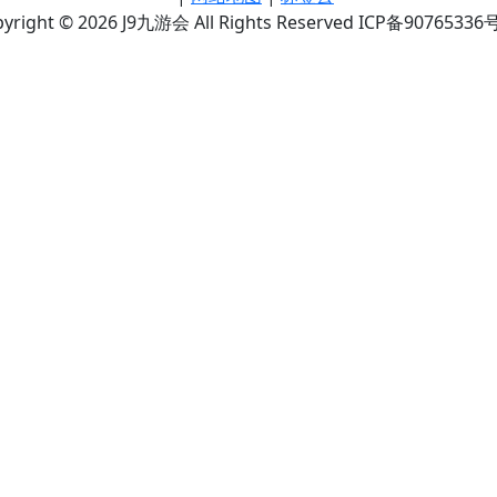
yright © 2026 J9九游会 All Rights Reserved ICP备90765336