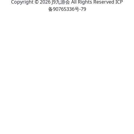
Copyright © 2026 J9九游会 All Rights Reserved ICP
备90765336号-79