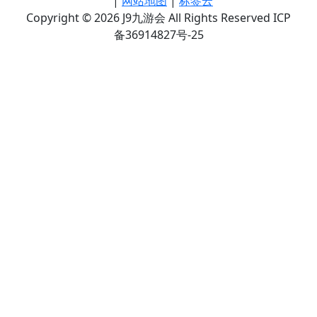
|
网站地图
|
标签云
Copyright © 2026 J9九游会 All Rights Reserved ICP
备36914827号-25