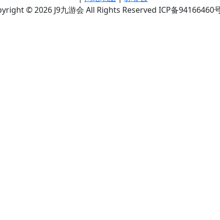
yright © 2026 J9九游会 All Rights Reserved ICP备94166460