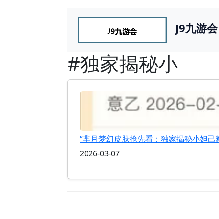
J9九游会
#独家揭秘小
“芈月梦幻皮肤抢先看：独家揭秘小妲己精
2026-03-07