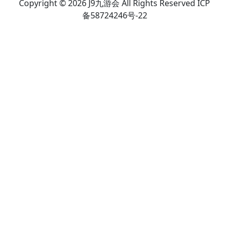
Copyright © 2026 J9九游会 All Rights Reserved ICP
备58724246号-22