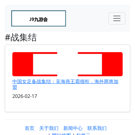
#战集结
中国女足备战集结：吴海燕王霜领衔，海外两将加
盟
2026-02-17
首页
关于我们
新闻中心
联系我们