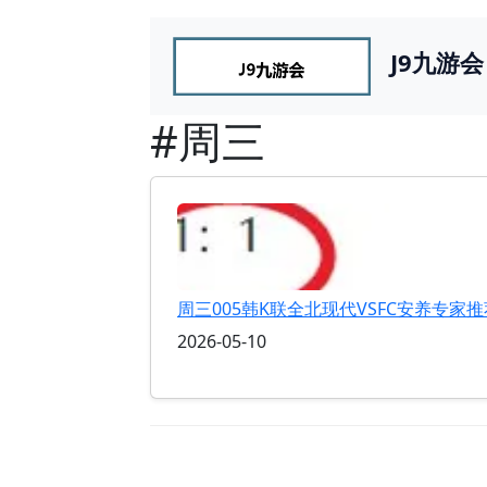
J9九游会
#周三
周三005韩K联全北现代VSFC安养专家
2026-05-10