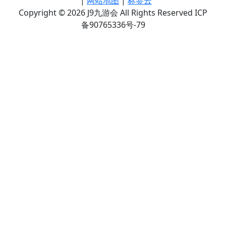
|
网站地图
|
标签云
Copyright © 2026 J9九游会 All Rights Reserved ICP
备90765336号-79