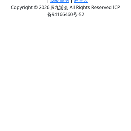
|
网站地图
|
标签云
Copyright © 2026 J9九游会 All Rights Reserved ICP
备94166460号-52