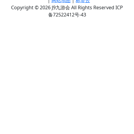
|
网站地图
|
标签云
Copyright © 2026 J9九游会 All Rights Reserved ICP
备72522412号-43