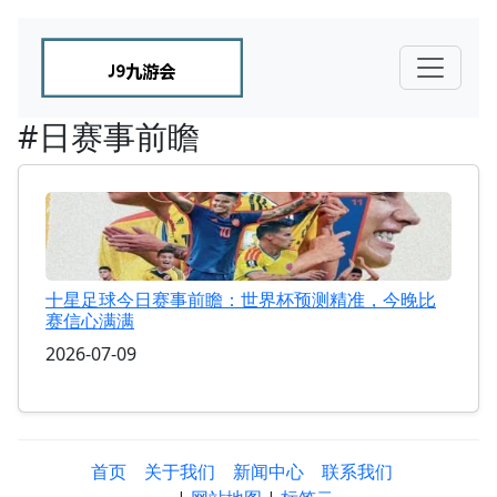
#日赛事前瞻
十星足球今日赛事前瞻：世界杯预测精准，今晚比
赛信心满满
2026-07-09
首页
关于我们
新闻中心
联系我们