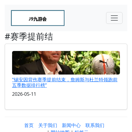
#赛季提前结
“锡安因背伤赛季提前结束，詹姆斯与杜兰特领跑前
五季数据排行榜”
2026-05-11
首页
关于我们
新闻中心
联系我们