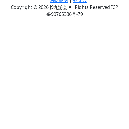
|
网站地图
|
标签云
Copyright © 2026 J9九游会 All Rights Reserved ICP
备90765336号-79