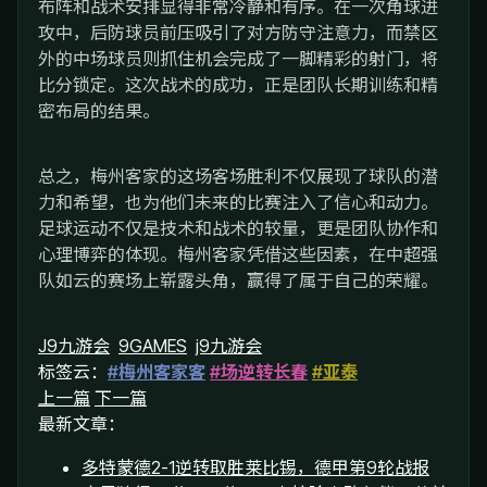
布阵和战术安排显得非常冷静和有序。在一次角球进
攻中，后防球员前压吸引了对方防守注意力，而禁区
外的中场球员则抓住机会完成了一脚精彩的射门，将
比分锁定。这次战术的成功，正是团队长期训练和精
密布局的结果。
总之，梅州客家的这场客场胜利不仅展现了球队的潜
力和希望，也为他们未来的比赛注入了信心和动力。
足球运动不仅是技术和战术的较量，更是团队协作和
心理博弈的体现。梅州客家凭借这些因素，在中超强
队如云的赛场上崭露头角，赢得了属于自己的荣耀。
J9九游会
9GAMES
j9九游会
标签云：
#梅州客家客
#场逆转长春
#亚泰
上一篇
下一篇
最新文章：
多特蒙德2-1逆转取胜莱比锡，德甲第9轮战报