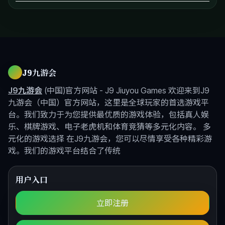
J9九游会
J9九游会
(中国)官方网站 - J9 Jiuyou Games 欢迎来到J9
九游会（中国）官方网站，这里是全球玩家的首选游戏平
台。我们致力于为您提供最优质的游戏体验，包括真人娱
乐、棋牌游戏、电子老虎机和体育竞猜等多元化内容。 多
元化的游戏选择 在J9九游会，您可以尽情享受各种精彩游
戏。我们的游戏平台结合了传统
用户入口
立即注册