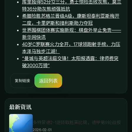
库里独得52分12三分，勇士惊险击败灰熊，莫兰
特36分助灰熊顽强抵抗
希腊险胜苏格兰晋级A级，康斯坦泰利亚斯梅开
二度，卡里萨斯和措利斯助力夺冠
世界围棋团体赛实施新规：棋盘外举止免责——
新华网快讯
40岁C罗联赛火力全开，17球领跑射手榜，力压
本泽马独步江湖！
“曼城与英超法庭交锋！太阳报透露：律师费突
破3000万镑”
返回列表
复制链接
最新资讯
多特蒙德2-1逆转取胜莱比锡，德甲第9轮战报
2026-02-01