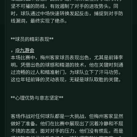
坚不可摧的防线，有效遏制了对手的进攻势头。同
时，球队通过中场快速转换发起反击，捕捉到对手防
线漏洞，最终实现了绝杀。
**球员的精彩表现**
，
j9九游会
本场比赛中，梅州客家球员表现出色，尤其是前锋李
明。凭借出色的球感和精湛的技术，他在关键时刻通
过流畅的过人和精准射门，为球队立下了汗马功劳。
这位年轻前锋的灵动表现，无疑是球队取胜的关键。
**心理优势与意志坚定**
客场作战对任何球队都是一大挑战，但梅州客家显然
做好了准备。他们在比赛中展现出了沉着冷静和不屈
不挠的态度，面对对手的压力，他们没有慌乱，而是