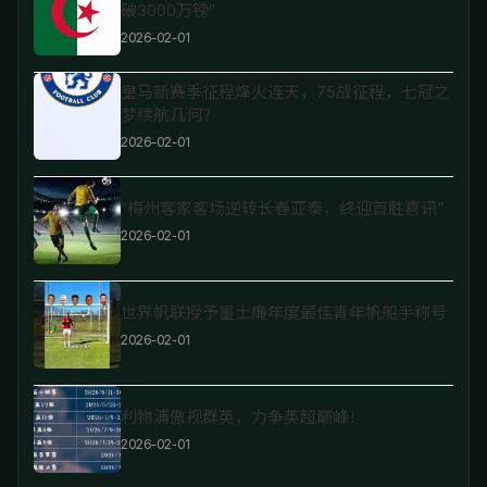
破3000万镑”
2026-02-01
皇马新赛季征程烽火连天，75战征程，七冠之
梦续航几何？
2026-02-01
“梅州客家客场逆转长春亚泰，终迎首胜喜讯”
2026-02-01
世界帆联授予墨士廉年度最佳青年帆船手称号
2026-02-01
利物浦傲视群英，力争英超巅峰！
2026-02-01