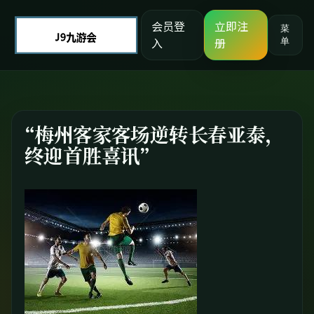
会员登
立即注
菜
单
入
册
“梅州客家客场逆转长春亚泰，
终迎首胜喜讯”