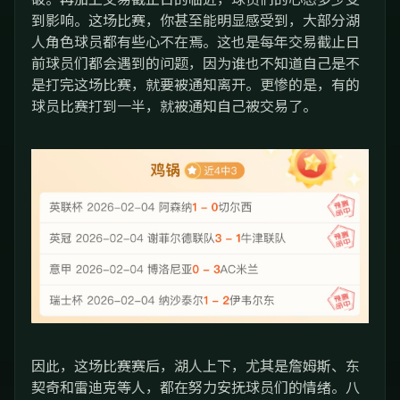
到影响。这场比赛，你甚至能明显感受到，大部分湖
人角色球员都有些心不在焉。这也是每年交易截止日
前球员们都会遇到的问题，因为谁也不知道自己是不
是打完这场比赛，就要被通知离开。更惨的是，有的
球员比赛打到一半，就被通知自己被交易了。
因此，这场比赛赛后，湖人上下，尤其是詹姆斯、东
契奇和雷迪克等人，都在努力安抚球员们的情绪。八