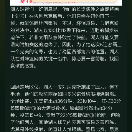
湖人球迷们，好消息是，他们的长途跋涉之旅即将画
上句号！在告别尼克斯后，他们只需在纽约再下一
城，就能悠哉地回家啦。不过，坏消息是，与尼克斯
的对决中，湖人以100比112败下阵来，连胜的脚步被
迫停下。若非太阳队意外败给了快船，湖人可能又要
滑向附加赛区的边缘了。因此，为了给这次8连客画上
一个完美的句号，也为了稳固西部第六的位置，湖人
队在对阵篮网的关键一战中，势必要一雪前耻，找回
赢球的感觉。
回顾这场败仗，湖人一度对尼克斯施加了压力，但下
半场，他们的攻防两端如同多米诺骨牌般接连倒塌。
全场比赛，东契奇出战36分钟，23投10中，狂揽30分
15篮板8助攻的大满贯数据。詹姆斯虽然出战34分
钟，投篮15中9，贡献了22分5篮板6助攻1抢断，但除
了他们两人，其他湖人球员的表现可谓是乏善可陈，
尤其是外线投射，简直让人辣眼睛。整场比赛，尼克