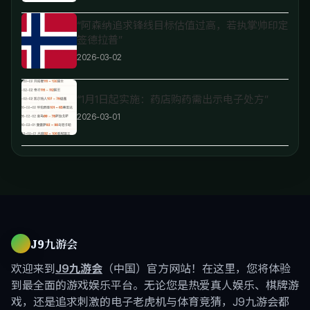
“阿森纳追求锋线目标估值过高，若执掌帅印定
签德拉普”
2026-03-02
“1月1日起实施：药店购药需出示电子处方”
2026-03-01
J9九游会
欢迎来到
J9九游会
（中国）官方网站！在这里，您将体验
到最全面的游戏娱乐平台。无论您是热爱真人娱乐、棋牌游
戏，还是追求刺激的电子老虎机与体育竞猜，J9九游会都