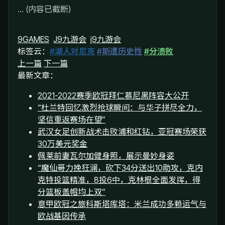
... (内容已截断)
9GAMES
J9九游会
j9九游会
标签云：
#湖人对尼克
#斯遭历史性
#分溃败
上一篇
下一篇
最新文章：
2021-2022赛季欧冠拜仁慕尼黑阵容大公开
“杜兰特回忆激烈抢球瞬间：与华子拼尽全力，
坚信重返赛场在望”
武汉女足创新战术击败浦和红钻，亚冠赛场荣获
30万美元奖金
佩莱前妻瓦尔加健身照，展示曼妙身姿
“魔仙哥力挽狂澜，砍下34分送出10助攻，克内
克特投篮精准，8投6中，克林根全面发挥，得
分篮板盖帽均上双”
意甲欧冠之旅科斯塔库塔：米兰成功多赖运气与
欧战基因传承