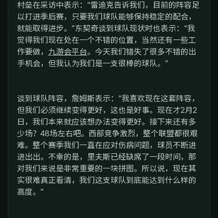
村垒在采访中表示：“雷迪克告诉我们，目前的阵容足
以打进季后赛，只要我们球队能够保持稳定的配合，
就能取得进步。”东契奇谈到球队现状时也表示：“我
觉得我们现在处在一个不错的位置，当然还有一些工
作要做，
九游会平台
。今天我们错失了很多不错的出
手机会，但我认为我们是一支很棒的球队。”
谈到球队阵容，詹姆斯表示：“我喜欢现在这套阵容，
但我们必须继续变得更好，这也是好事。现在才2月2
日，我们本来就应该想办法变得更好。接下来还有多
少场？48场左右吧。西部竞争激烈，整个联盟都很艰
难。整个赛季我们一直在应对伤病问题，球员不断进
进出出。不幸的是，里夫斯已经缺席了一段时间，那
对我们来说是非常重要的一块拼图。所以说，现在其
实很难真正看清，我们这支球队到底能达到什么样的
高度。”