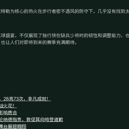
巴特勒为核心的热火在步行者密不透风的防守下，几乎没有找到
篮球盛宴，不仅展现了独行侠在缺兵少将时的韧性和调整能力，
，也让人们对即将到来的赛季充满期待。
，28亮73次，非凡成就！
战火花！
影响质合
伦纳德指责，敦促其向哈登道歉
舞台展翅翱翔