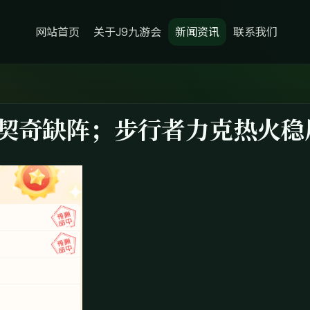
网站首页
关于J9九游会
新闻资讯
联系我们
契奇缺阵；步行者力克热火稳