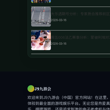
大乐透期号分析：专家质合推荐前区
2026-03-16
周五006法乙赛事分析：蒙彼利埃
2026-03-16
J9九游会
欢迎来到J9九游会（中国）官方网站！在这里
体验到最全面的游戏娱乐平台。无论您是热爱真
乐、棋牌游戏，还是追求刺激的电子老虎机与体