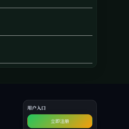
用户入口
立即注册