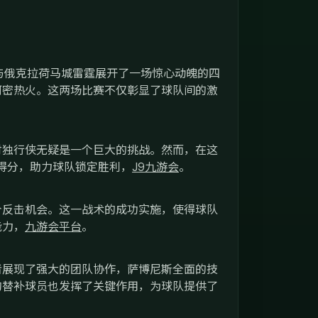
与俄克拉荷马城雷霆展开了一场惊心动魄的四
阿密热火。这两场比赛不仅彰显了球队间的激
对独行侠无疑是一个巨大的挑战。然而，在这
得分，助力球队锁定胜利，
J9九游会
。
个反击机会。这一战术的成功实施，使得球队
能力，
九游会平台
。
者展现了强大的团队协作，萨博尼斯全面的技
的替补球员也发挥了关键作用，为球队提供了