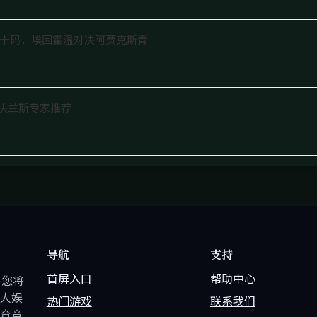
十码，埃因霍温对决阿贾克斯青
对决兰斯专家推荐
导航
支持
首屏入口
帮助中心
，您将
人娱
热门游戏
联系我们
育竞