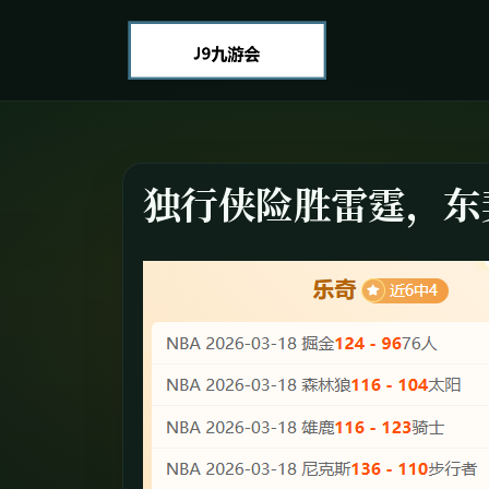
独行侠险胜雷霆，东