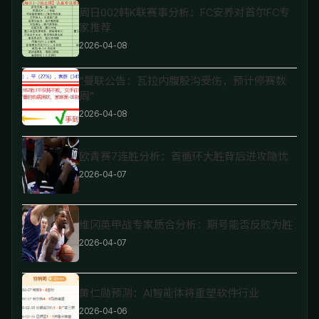
周日002韩K联赛事分析：FC安养对首尔FC专
家推荐
2026-04-08
“曼联公告：瓦拉内腹股沟受伤，预计停赛数
周”
2026-04-08
欧青赛7连胜分析：首循环大胜背后进攻隐忧
2026-04-07
维冈英甲战专家质合分析：期号能否反败为胜
2026-04-07
黄仁勋预测：AI智能体将重塑软件行业
2026-04-06