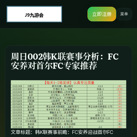
立即注册
菜单
周日002韩K联赛事分析：FC
安养对首尔FC专家推荐
文章标题：韩K联赛事前瞻：FC安养迎战首尔FC