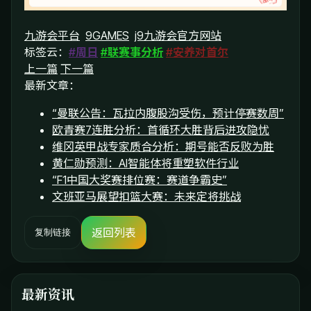
九游会平台
9GAMES
j9九游会官方网站
标签云：
#周日
#联赛事分析
#安养对首尔
上一篇
下一篇
最新文章：
“曼联公告：瓦拉内腹股沟受伤，预计停赛数周”
欧青赛7连胜分析：首循环大胜背后进攻隐忧
维冈英甲战专家质合分析：期号能否反败为胜
黄仁勋预测：AI智能体将重塑软件行业
“F1中国大奖赛排位赛：赛道争霸史”
文班亚马展望扣篮大赛：未来定将挑战
返回列表
复制链接
最新资讯