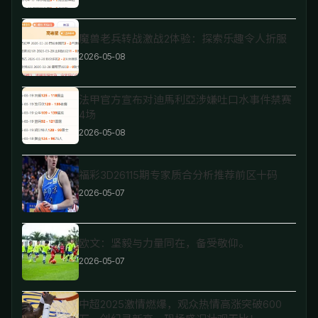
魔兽老兵转战激战2体验：探索乐趣令人折服
2026-05-08
法甲官方宣布对迪馬利亞涉嫌吐口水事件禁赛
4场
2026-05-08
福彩3D26115期专家质合分析推荐前区十码
2026-05-07
欧文：坚毅与力量同在，备受敬仰。
2026-05-07
中超2025激情燃爆，观众热情高涨突破600