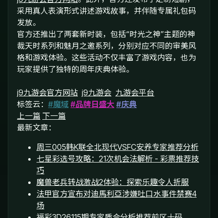
采用真人表演形式讲述游戏故事，并伴随专属礼包码
发放。
官方还推出了两套新时装，包括“时光之神”主题的神
裁天时系列和魅月之邀系列，分别对应不同的审美风
格和游戏体验。这些活动不仅丰富了游戏内容，也为
玩家提供了独特的周年庆典体验。
j9九游会官方网站
j9九游会
九游会平台
标签云：
#魔域
#品牌日盛大
#庆典
上一篇
下一篇
最新文章：
周三005韩K联全北现代VSFC安养专家推荐分析
七星彩选号攻略：21次机会法解析 - 彩票推荐技
巧
魔兽老兵转战激战2体验：探索乐趣令人折服
法甲官方宣布对迪馬利亞涉嫌吐口水事件禁赛4
场
福彩3D26115期专家质合分析推荐前区十码