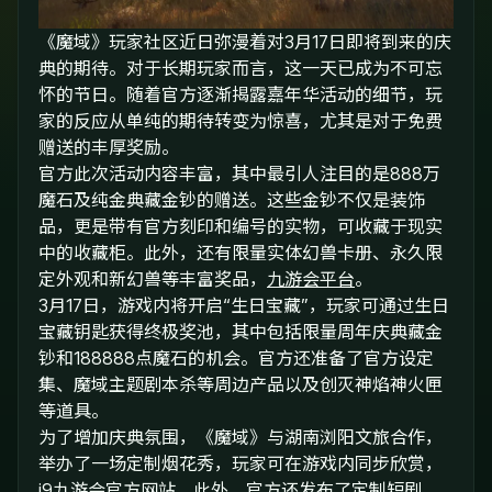
《魔域》玩家社区近日弥漫着对3月17日即将到来的庆
典的期待。对于长期玩家而言，这一天已成为不可忘
怀的节日。随着官方逐渐揭露嘉年华活动的细节，玩
家的反应从单纯的期待转变为惊喜，尤其是对于免费
赠送的丰厚奖励。
官方此次活动内容丰富，其中最引人注目的是888万
魔石及纯金典藏金钞的赠送。这些金钞不仅是装饰
品，更是带有官方刻印和编号的实物，可收藏于现实
中的收藏柜。此外，还有限量实体幻兽卡册、永久限
定外观和新幻兽等丰富奖品，
九游会平台
。
3月17日，游戏内将开启“生日宝藏”，玩家可通过生日
宝藏钥匙获得终极奖池，其中包括限量周年庆典藏金
钞和188888点魔石的机会。官方还准备了官方设定
集、魔域主题剧本杀等周边产品以及创灭神焰神火匣
等道具。
为了增加庆典氛围，《魔域》与湖南浏阳文旅合作，
举办了一场定制烟花秀，玩家可在游戏内同步欣赏，
j9九游会官方网站
。此外，官方还发布了定制短剧，