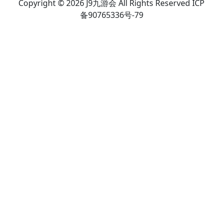
Copyright © 2026 J9九游会 All Rights Reserved ICP
备90765336号-79