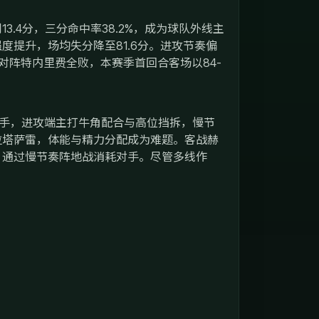
.4分，三分命中率38.2%，成为球队外线主
提升，场均失分降至81.6分。进攻节奏偏
对阵特内里费全败，本赛季首回合客场以84-
对手，进攻端主打牛角配合与高位挡拆，慢节
拉塔萨雷，体能与精力分配成为难题。客战赫
，通过慢节奏阵地战消耗对手。尽管多线作