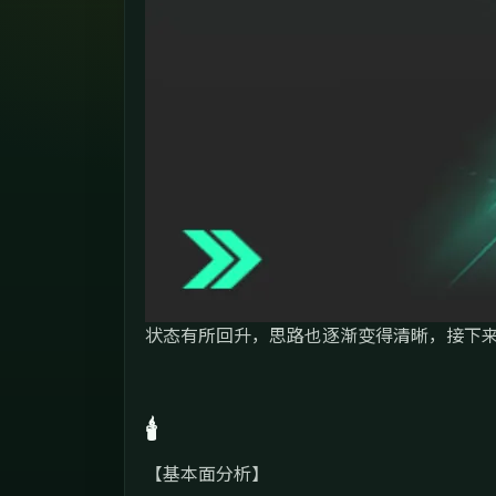
状态有所回升，思路也逐渐变得清晰，接下
🕯️
【基本面分析】