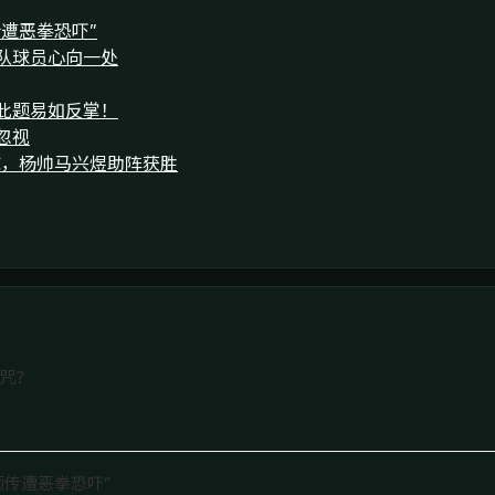
传遭恶拳恐吓”
队球员心向一处
此题易如反掌！
忽视
球，杨帅马兴煜助阵获胜
咒？
顿传遭恶拳恐吓”