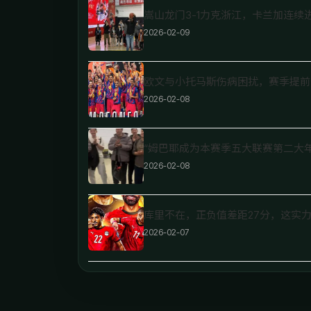
嵩山龙门3-1力克浙江，卡兰加连续
2026-02-09
欧文与小托马斯伤病困扰，赛季提前
2026-02-08
“姆巴耶成为本赛季五大联赛第二大
2026-02-08
库里不在，正负值差距27分，这实
2026-02-07