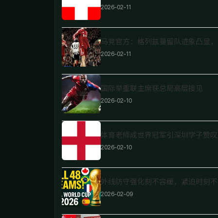
2026-02-11
马竞官方：格列兹曼留队迹象凸显，
2026-02-11
国际举重联主席获总局高层接见
2026-02-10
体育老师成世界冠军引深圳学子赞叹
2026-02-10
外线防守强化刻不容缓，紧迫时刻不
2026-02-09