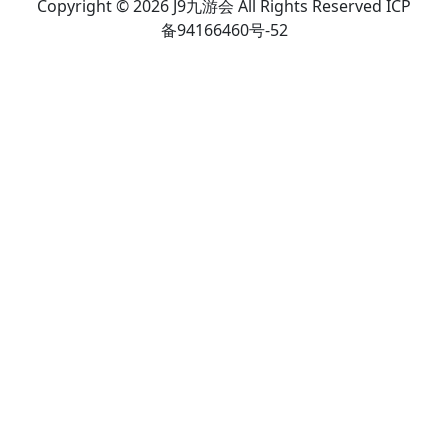
Copyright © 2026 J9九游会 All Rights Reserved ICP
备94166460号-52