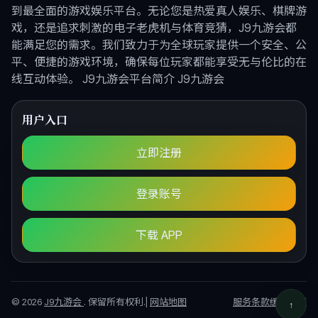
到最全面的游戏娱乐平台。无论您是热爱真人娱乐、棋牌游
戏，还是追求刺激的电子老虎机与体育竞猜，J9九游会都
能满足您的需求。我们致力于为全球玩家提供一个安全、公
平、便捷的游戏环境，确保每位玩家都能享受无与伦比的在
线互动体验。 J9九游会平台简介 J9九游会
用户入口
立即注册
登录账号
下载 APP
© 2026
J9九游会
. 保留所有权利.|
网站地图
服务条款
缓存政策
↑