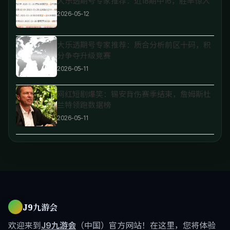
大乐透期号专家推荐：近18期中16，胜率惊人
2026-05-12
大乐透期号专家推荐：质合分析前区十码，积
分争夺升级竞赛
2026-05-11
网红短剧爆笑：锡安背伤赛季结束，詹姆斯杜
兰特领跑数据榜
2026-05-11
J9九游会
欢迎来到
J9九游会
（中国）官方网站！在这里，您将体验