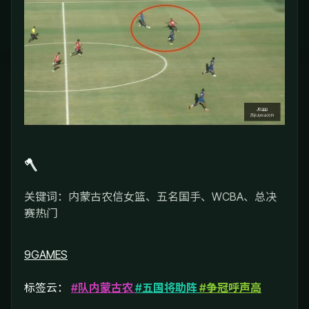
🪓
关键词：内蒙古农信女篮、五名国手、WCBA、总决
赛热门
9GAMES
标签云：
#队内蒙古农
#五国将助阵
#争冠呼声高