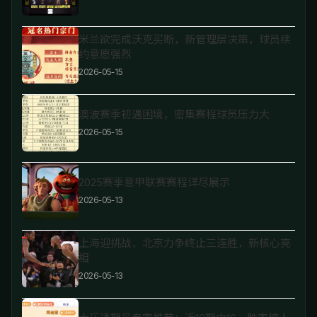
米兰欲完成沃克买断，新管理层决策，球员续
约意愿强烈
2026-05-15
澳波赛季初遇困境，密集赛程球员压力大
2026-05-15
2025赛季意甲联赛赛程详尽展示
2026-05-13
上海迎挑战，北京力争终止三连胜，新核心亮
相
2026-05-13