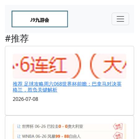
#推荐
推荐 足球攻略周六068世界杯前瞻：巴拿马对决英
格兰，胜负关键解析
2026-07-08