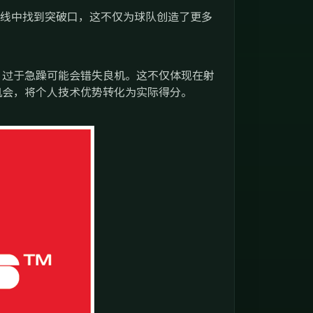
线中找到突破口，这不仅为球队创造了更多
，过于急躁可能会错失良机。这不仅体现在射
机会，将个人技术优势转化为实际得分。