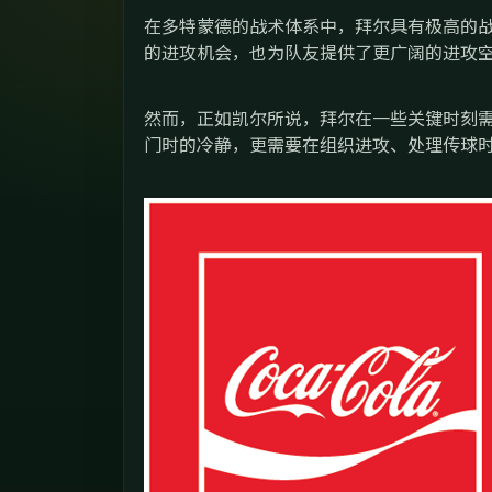
在多特蒙德的战术体系中，拜尔具有极高的
的进攻机会，也为队友提供了更广阔的进攻
然而，正如凯尔所说，拜尔在一些关键时刻
门时的冷静，更需要在组织进攻、处理传球