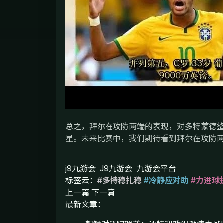
总之，拜尔在攻防两端的表现，对多特蒙德
星。未来比赛中，我们期待看到拜尔在攻防
j9九游会
J9九游会
九游会平台
标签云：
#多特稳扎稳
#冷静应对助
#力进球
上一篇
下一篇
最新文章：