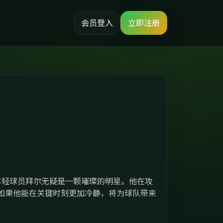
会员登入
立即注册
年轻球员拜尔无疑是一颗璀璨的明星。他在攻
如果他能在关键时刻更加冷静，将为球队带来