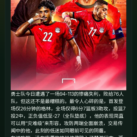
勇士队今日遭遇了一场94-113的惨痛失利，败给76人
队，但这还不是最糟糕的。最令人心碎的是，首发登
场仅26分钟的格林，全场仅得6分7篮板3助攻，投篮7
投2中，正负值低至-27（全队垫底），他的表现简直
可以用“灾难级”来形容，攻防两端全面崩溃，交易传
闻中的他，此刻的低迷如同眼前可见的阴霾。