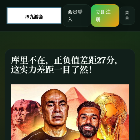
会员登
立即注
菜
单
入
册
库里不在，正负值差距27分，
这实力差距一目了然！