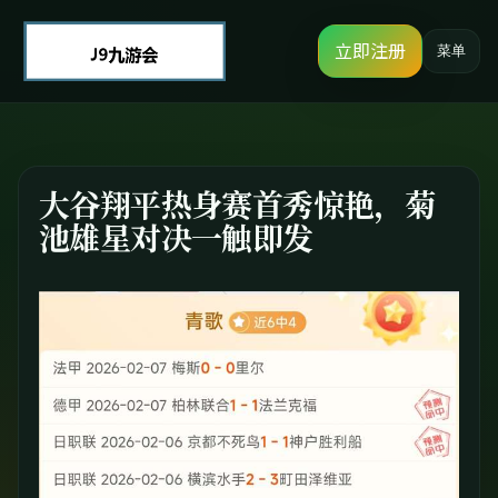
立即注册
菜单
大谷翔平热身赛首秀惊艳，菊
池雄星对决一触即发