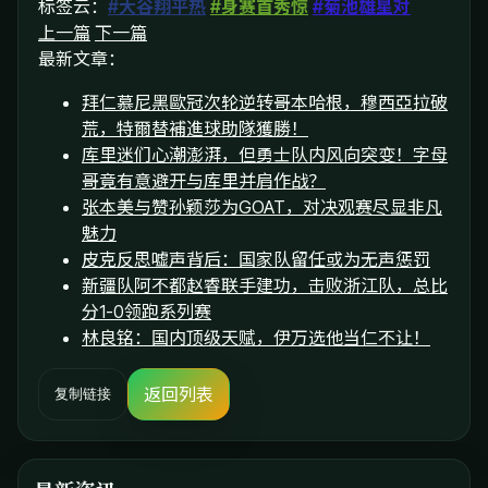
标签云：
#大谷翔平热
#身赛首秀惊
#菊池雄星对
上一篇
下一篇
最新文章：
拜仁慕尼黑歐冠次轮逆转哥本哈根，穆西亞拉破
荒，特爾替補進球助隊獲勝！
库里迷们心潮澎湃，但勇士队内风向突变！字母
哥竟有意避开与库里并肩作战？
张本美与赞孙颖莎为GOAT，对决观赛尽显非凡
魅力
皮克反思嘘声背后：国家队留任或为无声惩罚
新疆队阿不都赵睿联手建功，击败浙江队，总比
分1-0领跑系列赛
林良铭：国内顶级天赋，伊万选他当仁不让！
返回列表
复制链接