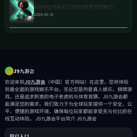
赫罗纳主场能否打破特内里费不败魔咒？
2026-02-12
J9九游会
欢迎来到
J9九游会
（中国）官方网站！在这里，您将体验
到最全面的游戏娱乐平台。无论您是热爱真人娱乐、棋牌游
戏，还是追求刺激的电子老虎机与体育竞猜，J9九游会都
能满足您的需求。我们致力于为全球玩家提供一个安全、公
平、便捷的游戏环境，确保每位玩家都能享受无与伦比的在
线互动体验。 J9九游会平台简介 J9九游会
用户入口