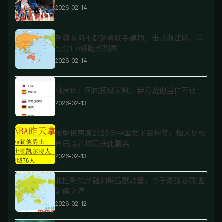
2026-02-14
新疆队阿不都赵睿联手建功，击败浙江队，总
比分1-0领跑系列赛
2026-02-14
林良铭：国内顶级天赋，伊万选他当仁不让！
2026-02-13
张琳艳荣膺2025年中国女子金球奖，恒大足校
首届培养球员获此嘉奖
2026-02-13
北控對抗新疆如與猛獸較量，今季豪強恐難逃
創傷之痛
2026-02-12