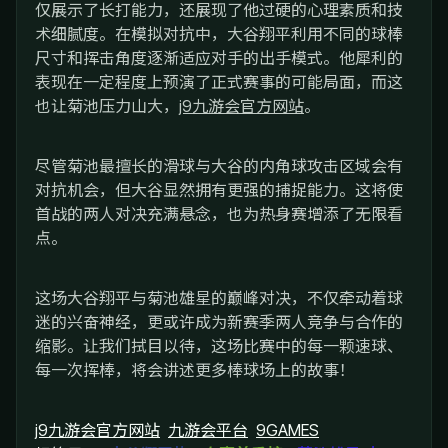
仅展示了长打能力，还展现了他过硬的心理素质和技
术细腻度。在模拟对抗中，大谷翔平利用不同的球棒
尺寸和挥击角度逐渐适应对手的出手模式。他犀利的
表现在一定程度上预演了正式赛事的可能局面，而这
也让菊池压力山大，
j9九游会官方网站
。
尽管菊池最擅长的滑球与大谷的内角球攻击区域会有
对抗机会，但大谷显然拥有更强的捕捉能力。这将使
首战的两人对决充满悬念，也为热身赛增添了无限看
点。
这场大谷翔平与菊池雄星的巅峰对决，不仅牵动着球
迷的兴奋神经，更或许成为新赛季两人竞争与合作的
缩影。让我们拭目以待，这场比赛中的每一颗速球、
每一次挥棒，将会讲述更多棒球场上的故事！
j9九游会官方网站
九游会平台
9GAMES