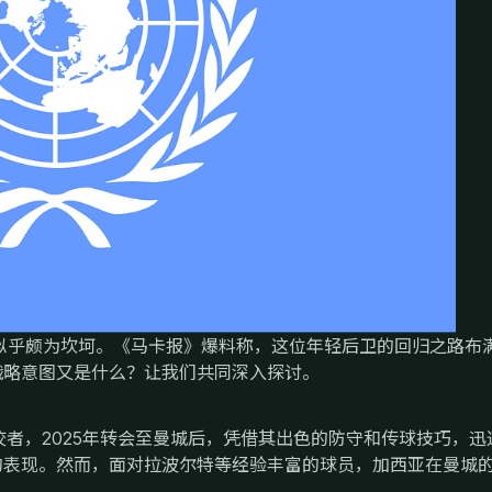
似乎颇为坎坷。《马卡报》爆料称，这位年轻后卫的回归之路布
战略意图又是什么？让我们共同深入探讨。
佼佼者，2025年转会至曼城后，凭借其出色的防守和传球技巧，
的表现。然而，面对拉波尔特等经验丰富的球员，加西亚在曼城