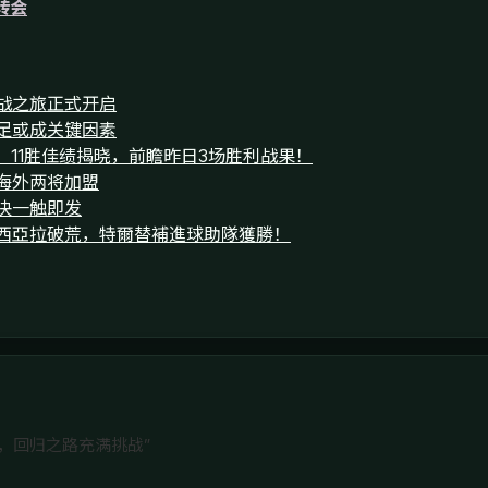
转会
战之旅正式开启
足或成关键因素
，11胜佳绩揭晓，前瞻昨日3场胜利战果！
海外两将加盟
决一触即发
西亞拉破荒，特爾替補進球助隊獲勝！
，回归之路充满挑战”