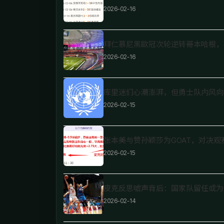
2026-02-16
拜仁慕尼黑歐冠次轮逆转哥本哈根，
2026-02-16
库里迷们心潮澎湃，但勇士队内风向
2026-02-15
张本美与赞孙颖莎为GOAT，对决观
2026-02-15
皮克反思嘘声背后：国家队留任或为
2026-02-14