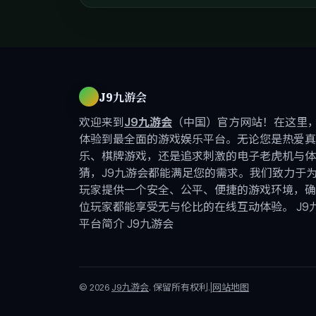
J9九游会
欢迎来到
J9九游会
（中国）官方网站！在这里
体验到最全面的游戏娱乐平台。无论您是热爱真
乐、棋牌游戏，还是追求刺激的电子老虎机与体
猜，J9九游会都能满足您的需求。我们致力于
玩家提供一个安全、公平、便捷的游戏环境，确
位玩家都能享受无与伦比的在线互动体验。 J9
平台简介 J9九游会
© 2026
J9九游会
. 保留所有权利.|
网站地图