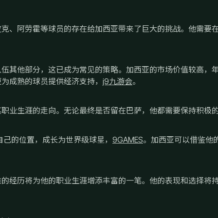
皮克、阿劳霍等球员的存在给加西亚带来了巨大的挑战。他需要
队伍其他部分，这已成为常见的策略。加西亚的市场价值较高，
更为成熟的球员提供经济支持，
j9九游会
。
其职业生涯的走向。无论最终是否留在巴萨，他都需要保持积极
自己的位置，成长为世界级球星，
9GAMES
。加西亚可以借鉴他
难的经历将为他的职业生涯增添丰富的一笔。他的表现和选择将