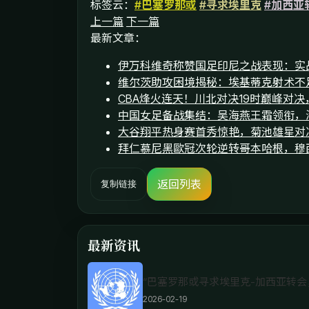
标签云：
#巴塞罗那或
#寻求埃里克
#加西亚
上一篇
下一篇
最新文章：
伊万科维奇称赞国足印尼之战表现：实
维尔茨助攻困境揭秘：埃基蒂克射术不
CBA烽火连天！川北对决19时巅峰对决
中国女足备战集结：吴海燕王霜领衔，
大谷翔平热身赛首秀惊艳，菊池雄星对
拜仁慕尼黑歐冠次轮逆转哥本哈根，穆
返回列表
复制链接
最新资讯
“巴塞罗那或寻求埃里克-加西亚转会
2026-02-19