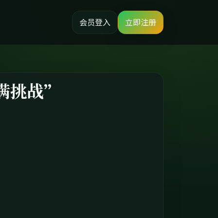
会员登入
立即注册
满挑战”