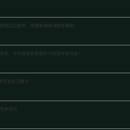
穆西亞拉破荒，特爾替補進球助隊獲勝！
突变！字母哥竟有意避开与库里并肩作战？
赛尽显非凡魅力
无声惩罚