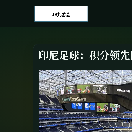
印尼足球：积分领先