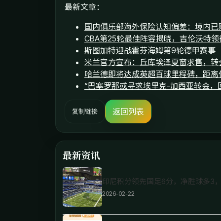
最新文章：
国内俱乐部海外保险认知偏差：境内已
CBA第25轮最佳阵容揭晓，吉伦沃特
斯图加特迎战霍芬海姆第9轮德甲赛事
米兰官方宣布：丘库埃泽夏窗求售，转
哈兰德即将达成英超百球里程碑，距离
“巴塞罗那或寻求埃里克-加西亚转会，
返回列表
复制链接
最新资讯
印尼积分领先国足6分，净胜球多3，
2026-02-22