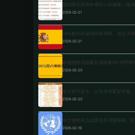
国内俱乐部海外保险认知偏差：境内
2026-02-21
CBA第25轮最佳阵容揭晓，吉伦沃
2026-02-21
斯图加特迎战霍芬海姆第9轮德甲赛
2026-02-20
米兰官方宣布：丘库埃泽夏窗求售，
2026-02-20
哈兰德即将达成英超百球里程碑，距
2026-02-19