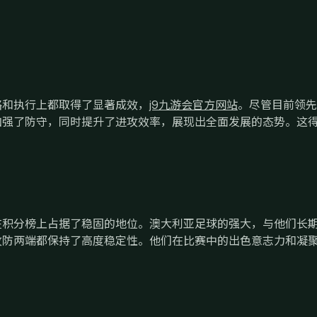
略和执行上都取得了显著成效，
j9九游会官方网站
。尽管目前领先
加强了防守，同时提升了进攻效率，展现出全面发展的态势。这
在积分榜上占据了稳固的地位。澳大利亚足球的强大，与他们长
攻防两端都保持了高度稳定性。他们在比赛中的出色意志力和凝