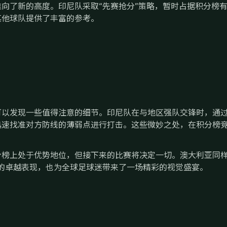
向了新的高度。印尼队采取“先赛抢分”策略，暂时占据积分榜
其他球队提供了丰富的参考。
可以发现一些值得注意的细节。印尼队在与地区强队交锋时，通
迅速找准对方防线的薄弱点进行打击。这些微妙之处，在积分榜
分榜上处于优势地位，但接下来的比赛将决定一切。澳大利亚同样
的卓越表现，也为全球足球迷带来了一场精彩的视觉盛宴。