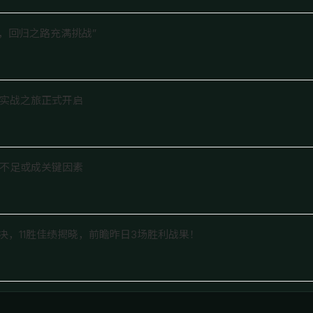
，回归之路充满挑战”
实战之旅正式开启
不足或成关键因素
对决，11胜佳绩揭晓，前瞻昨日3场胜利战果！