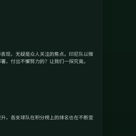
异表现，无疑是众人关注的焦点。印尼队以微
部署，付出不懈努力的？让我们一探究竟。
提升，各支球队在积分榜上的排名也在不断变