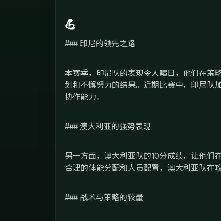
💪
### 印尼的领先之路
本赛季，印尼队的表现令人瞩目，他们在策
划和不懈努力的结果。近期比赛中，印尼队
协作能力。
### 澳大利亚的强势表现
另一方面，澳大利亚队的10分成绩，让他们
合理的体能分配和人员配置，澳大利亚队在
### 战术与策略的较量