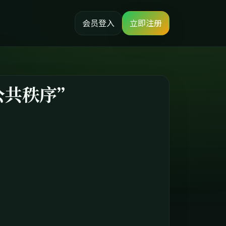
会员登入
立即注册
共秩序”