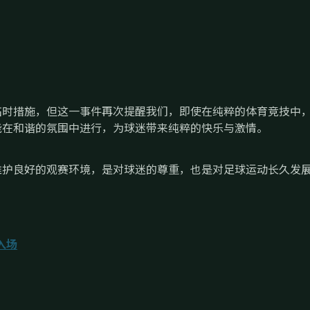
临时措施，但这一事件再次提醒我们，即使在纯粹的体育竞技中
能在和谐的氛围中进行，为球迷带来纯粹的快乐与激情。
维护良好的观赛环境，是对球迷的尊重，也是对足球运动长久发
。
入场