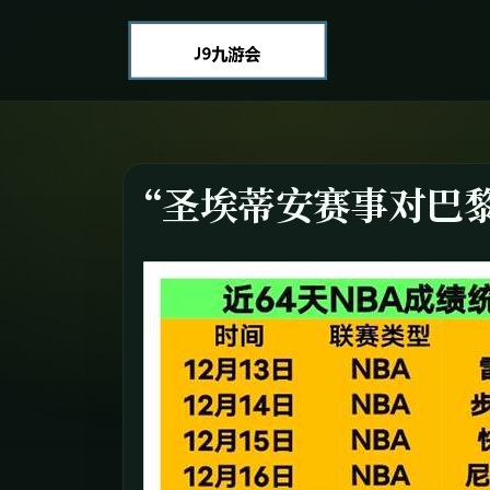
“圣埃蒂安赛事对巴