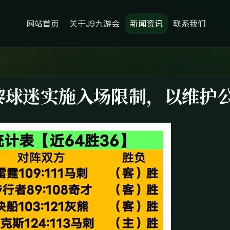
网站首页
关于J9九游会
新闻资讯
联系我们
黎球迷实施入场限制，以维护公