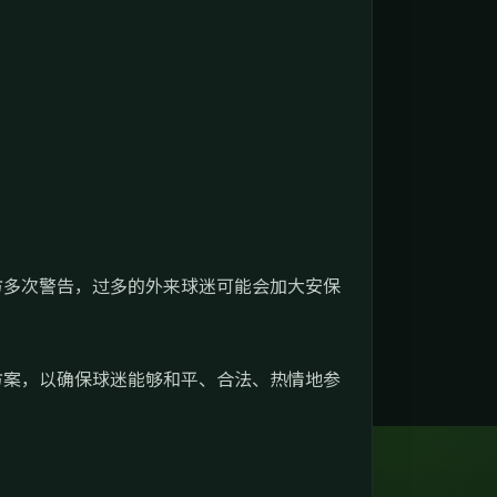
方多次警告，过多的外来球迷可能会加大安保
方案，以确保球迷能够和平、合法、热情地参