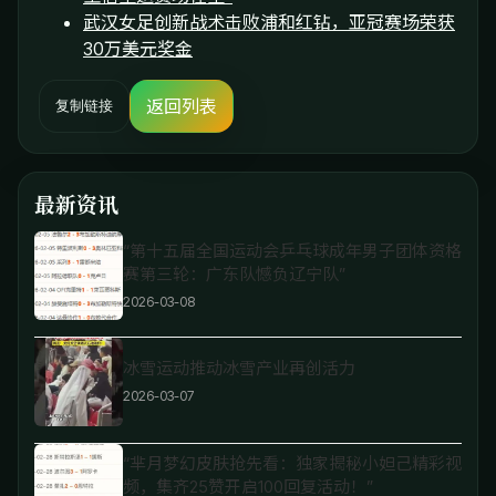
武汉女足创新战术击败浦和红钻，亚冠赛场荣获
30万美元奖金
返回列表
复制链接
最新资讯
“第十五届全国运动会乒乓球成年男子团体资格
赛第三轮：广东队憾负辽宁队”
2026-03-08
冰雪运动推动冰雪产业再创活力
2026-03-07
“芈月梦幻皮肤抢先看：独家揭秘小妲己精彩视
频，集齐25赞开启100回复活动！”