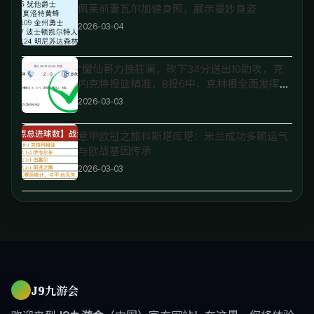
佩莱前妻瓦尔加健身照，展示曼妙身姿
2026-03-04
“魔仙哥力挽狂澜，砍下34分送出10助攻，克
内克特投篮精准，8投6中，克林根全面发挥，
得分篮板盖帽均上双”
2026-03-03
意甲欧冠之旅科斯塔库塔：米兰成功多赖运气
与欧战基因传承
2026-03-03
J9九游会