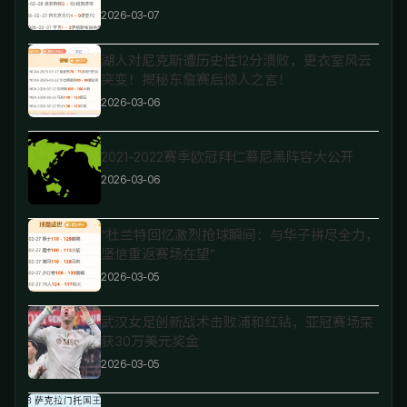
2026-03-07
湖人对尼克斯遭历史性12分溃败，更衣室风云
突变！揭秘东詹赛后惊人之言！
2026-03-06
2021-2022赛季欧冠拜仁慕尼黑阵容大公开
2026-03-06
“杜兰特回忆激烈抢球瞬间：与华子拼尽全力，
坚信重返赛场在望”
2026-03-05
武汉女足创新战术击败浦和红钻，亚冠赛场荣
获30万美元奖金
2026-03-05