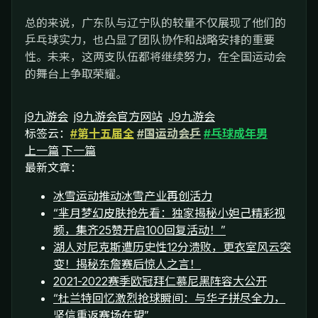
总的来说，广东队与辽宁队的较量不仅展现了他们的
乒乓球实力，也凸显了团队协作和战略安排的重要
性。未来，这两支队伍都将继续努力，在全国运动会
的舞台上争取荣耀。
j9九游会
j9九游会官方网站
J9九游会
标签云：
#第十五届全
#国运动会乒
#乓球成年男
上一篇
下一篇
最新文章：
冰雪运动推动冰雪产业再创活力
“芈月梦幻皮肤抢先看：独家揭秘小妲己精彩视
频，集齐25赞开启100回复活动！”
湖人对尼克斯遭历史性12分溃败，更衣室风云突
变！揭秘东詹赛后惊人之言！
2021-2022赛季欧冠拜仁慕尼黑阵容大公开
“杜兰特回忆激烈抢球瞬间：与华子拼尽全力，
坚信重返赛场在望”