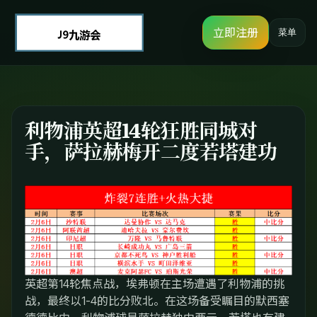
立即注册
菜单
利物浦英超14轮狂胜同城对
手，萨拉赫梅开二度若塔建功
英超第14轮焦点战，埃弗顿在主场遭遇了利物浦的挑
战，最终以1-4的比分败北。在这场备受瞩目的默西塞