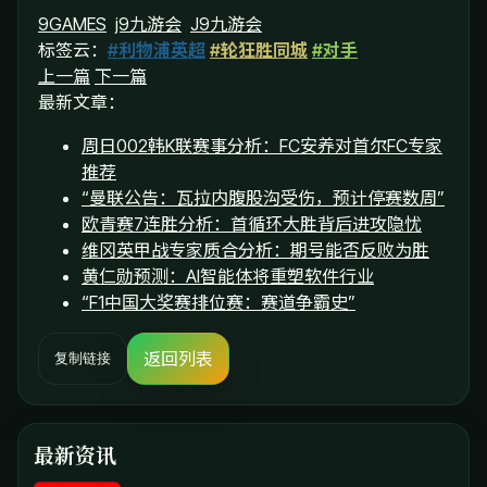
9GAMES
j9九游会
J9九游会
标签云：
#利物浦英超
#轮狂胜同城
#对手
上一篇
下一篇
最新文章：
周日002韩K联赛事分析：FC安养对首尔FC专家
推荐
“曼联公告：瓦拉内腹股沟受伤，预计停赛数周”
欧青赛7连胜分析：首循环大胜背后进攻隐忧
维冈英甲战专家质合分析：期号能否反败为胜
黄仁勋预测：AI智能体将重塑软件行业
“F1中国大奖赛排位赛：赛道争霸史”
返回列表
复制链接
最新资讯