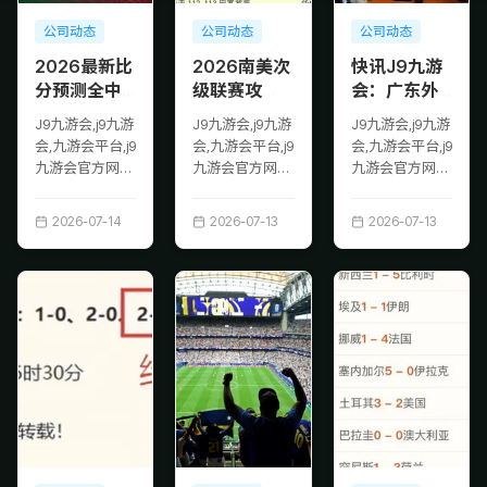
公司动态
公司动态
公司动态
2026最新比
2026南美次
快讯J9九游
分预测全中
级联赛攻
会：广东外
指南J9九游
略：精准捕
援优先续
J9九游会,j9九游
J9九游会,j9九游
J9九游会,j9九游
会：10胜7，
捉焦点赛事
约，上海引
会,九游会平台,j9
会,九游会平台,j9
会,九游会平台,j9
命中5场精准
援受阻，范
九游会官方网
九游会官方网
九游会官方网
解析，状态
子铭留守北
站,9GAMES,2026
站,9GAMES,2026
站,9GAMES,快
狂飙
京深度解析
最新比分预测全
南美次级联赛攻
讯J9九游会：广
2026-07-14
2026-07-13
2026-07-13
中指南J9九游
略：精准捕捉焦
东外援优先续
会：10胜7，...
点赛事
约，上海引援受
阻，范...