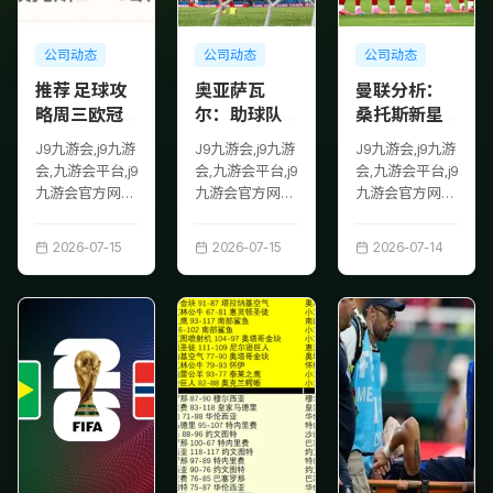
公司动态
公司动态
公司动态
推荐 足球攻
奥亚萨瓦
曼联分析：
略周三欧冠
尔：助球队
桑托斯新星
赛事前瞻：
成功，进球
蒂莱曼斯，
J9九游会,j9九游
J9九游会,j9九游
J9九游会,j9九游
阿特比森克
与否无关紧
曼联成熟阵
会,九游会平台,j9
会,九游会平台,j9
会,九游会平台,j9
拉斯维克深
要
容的潜在补
九游会官方网
九游会官方网
九游会官方网
度解析
强
站,9GAMES,推
站,9GAMES,奥
站,9GAMES,曼
荐 足球攻略周
亚萨瓦尔：助球
联分析：桑托斯
2026-07-15
2026-07-15
2026-07-14
三欧冠赛事前
队成功，进球与
新星蒂莱曼斯，
瞻：阿特比森克
否无关紧要
曼联成熟阵容的
拉斯维克...
潜在补...