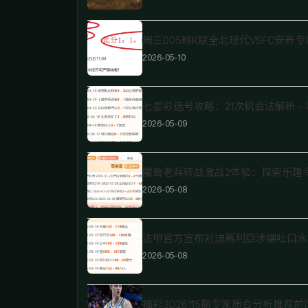
周三005韩K联全北现代VSFC安养
2026-05-10
七星彩选号攻略：21次机会法解析 -
2026-05-09
魔兽老兵转战激战2体验：探索乐趣
2026-05-08
法甲官方宣布对迪馬利亞涉嫌吐口水
2026-05-08
福彩3D26115期专家质合分析推荐