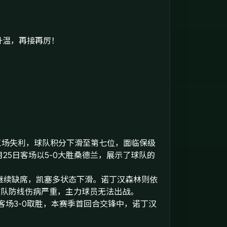
续升温，再接再厉！
三场失利，球队积分下滑至第七位，面临保级
25日客场以5-0大胜桑德兰，展示了球队的
继续缺席，凯塞多状态下滑。诺丁汉森林则依
球队防线伤病严重，主力球员无法出战。
客场3-0取胜，本赛季首回合交锋中，诺丁汉