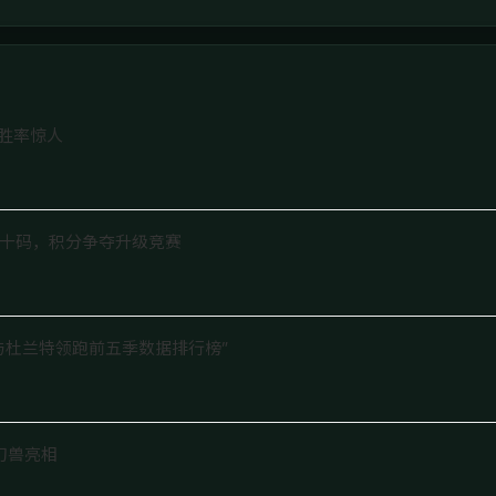
，胜率惊人
十码，积分争夺升级竞赛
与杜兰特领跑前五季数据排行榜”
幻兽亮相