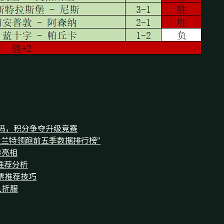
码，积分争夺升级竞赛
杜兰特领跑前五季数据排行榜”
兽亮相
家推荐分析
彩票推荐技巧
人折服