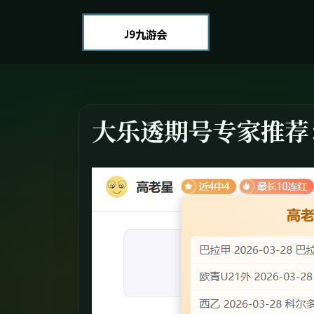
大乐透期号专家推荐：