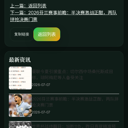
上一篇：返回列表
下一篇：2026芬兰赛事前瞻：半决赛激战正酣，两队
拼抢决赛门票
返回列表
复制链接
最新资讯
曼联今夏引援重点：切尔西中场桑托斯成目
标，琼阿梅尼等人备受关注
2026-07-07
2026芬兰赛事前瞻：半决赛激战正酣，两队拼
抢决赛门票
2026-07-07
世界杯战绩瞩目：18胜11负，昨日喜提精准预