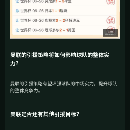
曼联的引援策略将如何影响球队的整体实
力？
曼联的引援策略有望增强球队的中场实力，提升球队
的整体竞争力。
曼联是否还有其他引援目标？