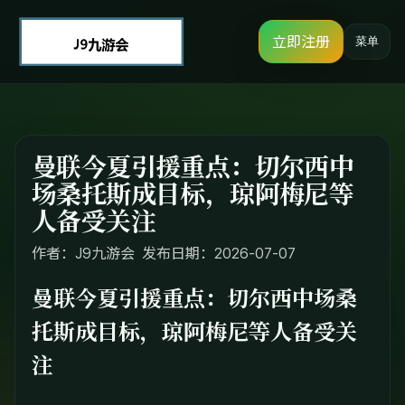
立即注册
菜单
曼联今夏引援重点：切尔西中
场桑托斯成目标，琼阿梅尼等
人备受关注
作者：J9九游会 发布日期：2026-07-07
曼联今夏引援重点：切尔西中场桑
托斯成目标，琼阿梅尼等人备受关
注