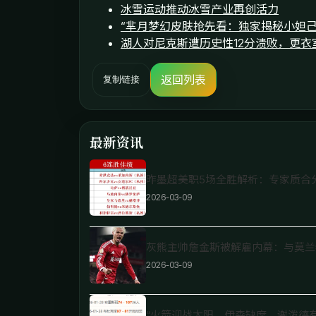
冰雪运动推动冰雪产业再创活力
“芈月梦幻皮肤抢先看：独家揭秘小妲己
湖人对尼克斯遭历史性12分溃败，更
返回列表
复制链接
最新资讯
昨墨超美职5场全胜解析：专家质合
2026-03-09
灰熊主帅詹金斯被解雇内幕：与莫兰
2026-03-09
“火箭迎战太阳，伊森缺席，谢泼德