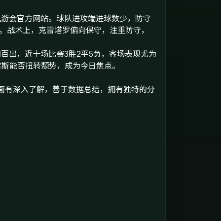
9九游会官方网站
。球队进攻端进球数少，防守
势。战术上，克雷塔罗偏向保守，注重防守，
百出，近十场比赛3胜2平5负，客场表现尤为
雷斯能否扭转颓势，成为今日焦点。
本面有深入了解，善于数据总结，拥有独特的分