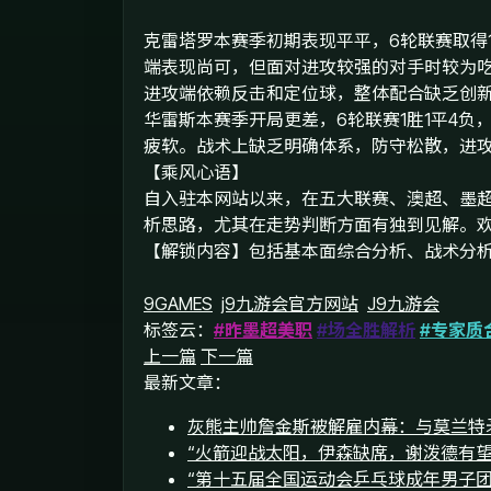
克雷塔罗本赛季初期表现平平，6轮联赛取得
端表现尚可，但面对进攻较强的对手时较为吃
进攻端依赖反击和定位球，整体配合缺乏创
华雷斯本赛季开局更差，6轮联赛1胜1平4
疲软。战术上缺乏明确体系，防守松散，进
【乘风心语】
自入驻本网站以来，在五大联赛、澳超、墨超
析思路，尤其在走势判断方面有独到见解。
【解锁内容】包括基本面综合分析、战术分
9GAMES
j9九游会官方网站
J9九游会
标签云：
#昨墨超美职
#场全胜解析
#专家质
上一篇
下一篇
最新文章：
灰熊主帅詹金斯被解雇内幕：与莫兰特
“火箭迎战太阳，伊森缺席，谢泼德有
“第十五届全国运动会乒乓球成年男子