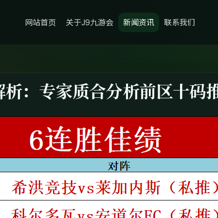
网站首页
关于J9九游会
新闻资讯
联系我们
解析：专家质合分析前区十码