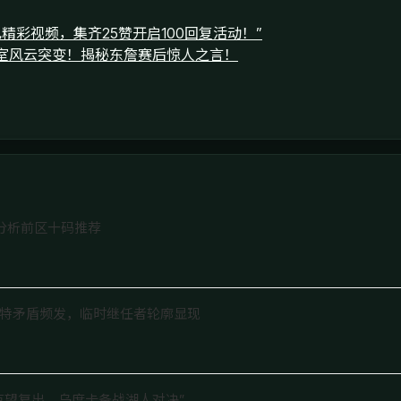
精彩视频，集齐25赞开启100回复活动！”
衣室风云突变！揭秘东詹赛后惊人之言！
分析前区十码推荐
特矛盾频发，临时继任者轮廓显现
有望复出，乌度卡备战湖人对决”