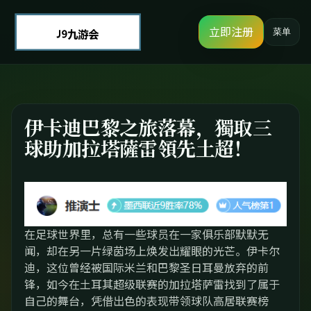
立即注册
菜单
伊卡迪巴黎之旅落幕，獨取三
球助加拉塔薩雷領先土超！
在足球世界里，总有一些球员在一家俱乐部默默无
闻，却在另一片绿茵场上焕发出耀眼的光芒。伊卡尔
迪，这位曾经被国际米兰和巴黎圣日耳曼放弃的前
锋，如今在土耳其超级联赛的加拉塔萨雷找到了属于
自己的舞台，凭借出色的表现带领球队高居联赛榜