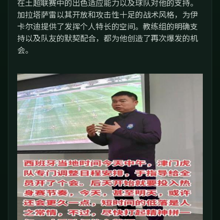
在土超联赛中的出色适应能力以及球队对他的支持。
加拉塔萨雷以其开放和攻击性十足的战术风格，为伊
卡尔迪提供了发挥个人特长的空间。教练组的明确支
持以及队友的默契配合，都为他创造了再次爆发的机
会。