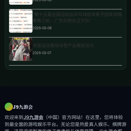
“第十五届全国运动会乒乓球成年男子团体资格
赛第三轮：广东队憾负辽宁队”
2026-03-08
冰雪运动推动冰雪产业再创活力
2026-03-07
J9九游会
欢迎来到
J9九游会
（中国）官方网站！在这里，您将体验
到最全面的游戏娱乐平台。无论您是热爱真人娱乐、棋牌游