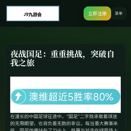
立即注册
菜单
夜战国足：重重挑战，突破自
我之旅
在漫长的中国足球征途中，“国足”二字既承载着球迷
的无限期望，也背负着无数的非议。每当重大赛事来
临，国足仿佛站在了刀尖上，既要与对手在绿茵场上