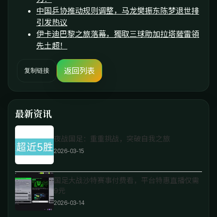
中国乒协推动规则调整，马龙樊振东陈梦退世排
引发热议
伊卡迪巴黎之旅落幕，獨取三球助加拉塔薩雷領
先土超！
返回列表
复制链接
最新资讯
夜战国足：重重挑战，突破自我之旅
2026-03-15
国足大战沙特赛事付费看，平台特惠直播仅需
9元
2026-03-14