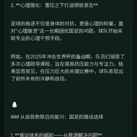
2. **心理强化：重压之下打造钢铁意志**
足球的角逐不仅是身体的对抗，更是心理的较量。面
对“心理崩溃”这一长期困扰国足的问题，球队开始采
取专业的心理干预手段。
例如，在2025年冲击世界杯的备战期，队员们接受了
多次心理疏导课程，旨在提高抗压能力与专注力。结
果显而易见，在压力巨大的关键比赛中，球队表现出
了前所未有的冷静和自信。
🌲
### 从自我救赎迈向复兴：国足的路径选择
1. **青训体系的崛起——从根源解决问题**