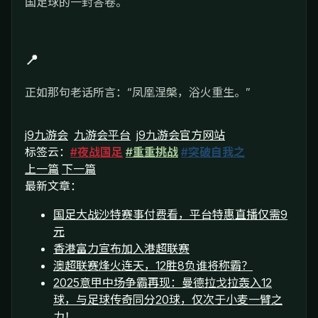
国足球的一封答卷。
📍
正如那句老话所言：“凤凰涅槃，浴火重生。”
j9九游会
九游会平台
j9九游会官方网站
标签云：
#夜战国足
#重重挑战
#突破自我之
上一篇
下一篇
最新文章：
国足大战沙特赛事付费看，平台特惠直播仅需9
元
香港富力宣布加入港超联赛
澳超联赛烽火连天，12胜8负谁将称霸？
2025意甲中场争霸再现：曼德拉戈拉轰入12
球，与足球传奇同分20球，仅次于小麦一臂之
力！